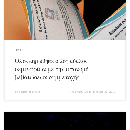
συμμετέχοντες του 1ου και 2ου Κύκλου. Ευχές Χριστουγέννων με κρασάκι και
εδέσματα “lily forever ” συμπλήρωσαν ένα όμορφο βράδυ στην Χειμωνιάτικη
και γιορτινή Ερμούπολη! Το νέο ραντεβού μας στον 3ο Κύκλο […]
ΝΕΑ
Ολοκληρώθηκε ο 2ος κύκλος
σεμιναρίων με την απονομή
βεβαιώσεων συμμετοχής
από
photo-seminars
δημοσιευμένο
19 Δεκεμβρίου, 2018