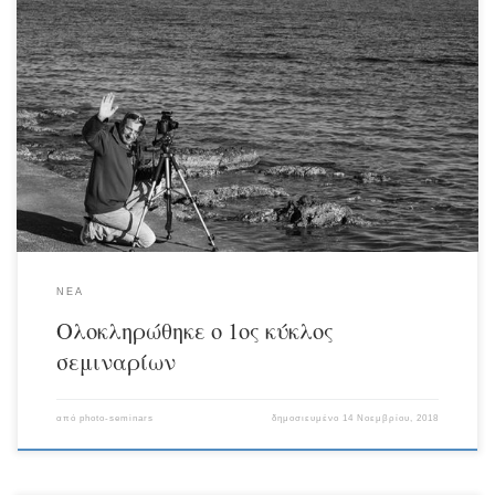
Ολοκληρώθηκε ο πρώτος κύκλος φωτογραφικών σεμιναρίων με επιτυχία.
Τελευταία εισήγηση με θέμα φωτογραφία τοπίου / νυχτερινή φωτογραφία & εφέ.
Δύο ομάδες συμμετεχόντων αρχάριοι και έμπειροι περάσαμε μαζί καλές στιγμές
με αναζήτηση και δημιουργία πάνω στη φωτογραφία. θέλω να σας ευχαριστήσω
όλους σας για την υπομονή και την εμπιστοσύνη που μου δείξατε. Εύχομαι να
συνεχίσετε ο καθένας σας τον φωτογραφικό του […]
ΝΕΑ
Ολοκληρώθηκε ο 1ος κύκλος
σεμιναρίων
από
photo-seminars
δημοσιευμένο
14 Νοεμβρίου, 2018