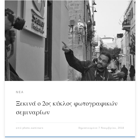
Ολοκληρώνεται ο 1ος κύκλος των φωτογραφικών σεμιναρίων στις 11
Νοεμβρίου και αρχίζει ο 2ος κύκλος Seaway Workshops. Το Σάββατο 10
Νοεμβρίου στις 20:00 το βράδυ θα γίνουν τα εγκαίνια του 2ου κύκλου
σεμιναρίων Seaway workshops στην Ερμούπολη της Σύρου. ΟΙ ΝΕΕΣ
ΕΓΓΡΑΦΕΣ ΓΙΑ ΤΟΝ 2ο ΚΎΚΛΟ ΣΥΝΕΧΙΖΟΝΤΑΙ ΕΩΣ 16 ΝΟΕΜΒΡΙΟΥ
2018.
ΝΕΑ
Ξεκινά ο 2ος κύκλος φωτογραφικών
σεμιναρίων
από
photo-seminars
δημοσιευμένο
7 Νοεμβρίου, 2018