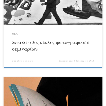
εγγραφές συνεχίζονται: Πληροφορίες: 2281 400236 – 6945988729
ΝΕΑ
Ξεκινά ο 3ος κύκλος φωτογραφικών
σεμιναρίων
από
photo-seminars
δημοσιευμένο
9 Ιανουαρίου, 2019
Ολοκληρώθηκε στις 8 Δεκεμβρίου και ο δεύτερος κύκλος φωτογραφικών
σεμιναρίων με επιτυχία. Ακολούθησε εκδήλωση το Σάββατο 15 Δεκεμβρίου στο
studio Seaway productions και η απονομή αναμνηστικών βεβαιώσεων για τους