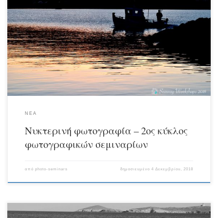
Συνεχίζονται τα σεμινάρια φωτογραφίας seaway workshops με εκπαίδευση στη
χρήση του εξοπλισμού αλλά κυρίως στην εισαγωγή και εμβάθυνση στην
καλλιτεχνική και δημιουργική φωτογραφία. Το Σάββατο 1η Δεκεμβρίου μετά
από θεωρία σχετικά με την σύνθεση & αισθητική του κάδρου αλλά και τεχνικές
για την νυκτερινή φωτογραφία και τον τεχνητό φωτισμό έξω, η φωτογραφική
ομάδα αψήφισε το κρύο και δημιούργησε έργο… Οι […]
ΝΕΑ
Νυκτερινή φωτογραφία – 2ος κύκλος
φωτογραφικών σεμιναρίων
από
photo-seminars
δημοσιευμένο
4 Δεκεμβρίου, 2018