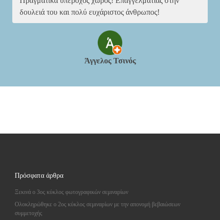
Πραγματικά υπέροχος χώρος! Επαγγελματίας στην
δουλειά του και πολύ ευχάριστος άνθρωπος!
Άγγελος Τσινός
Πρόσφατα άρθρα
Ξεκινά ο 3ος κύκλος φωτογραφικών σεμιναρίων
Ολοκληρώθηκε ο 2ος κύκλος σεμιναρίων με την απονομή βεβαιώσεων
συμμετοχής